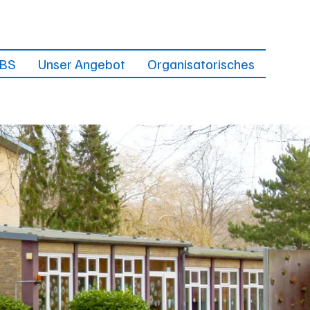
GBS
Unser Angebot
Organisatorisches
Tagesablauf
Anmeldung/Kosten
Mittagessen
Bergedorfer Impuls
k
Hausaufgaben
Ferienbuchung
Kurse
Träger
Ferienbetreuung