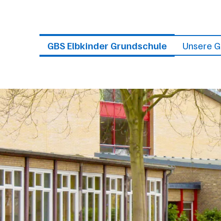
GBS Elbkinder Grundschule
Unsere 
Was ist GBS?
Team
Räume
Pädagogi
Leitbild